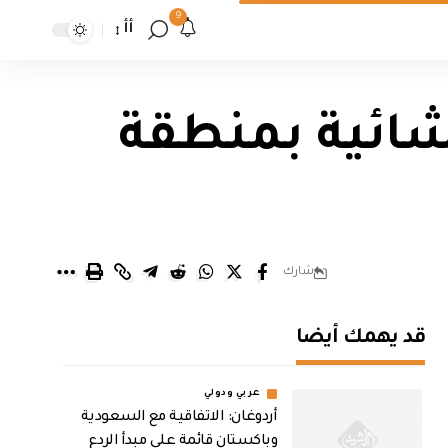
9
أأ
نشائية بمنطقة
شارك
قد يهمك أيضا
عربي ودولي
أردوغان: الاتفاقية مع السعودية
وباكستان قائمة على مبدأ الردع