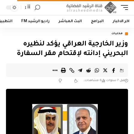
أأ
اخر الاخبار
البرامج
البث المباشر
راديو الرشيد FM
التطبي
محليات
وزير الخارجية العراقي يؤكد لنظيره
البحريني إدانته لإقتحام مقر السفارة
قبل 7 سنوات
6 مشاهدات