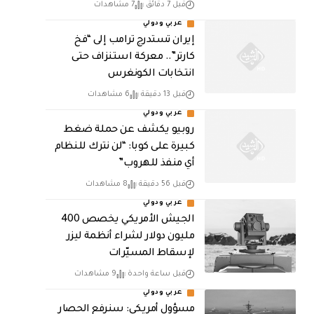
قبل 7 دقائق
7 مشاهدات
عربي ودولي
إيران تستدرج ترامب إلى “فخ
كارتر”.. معركة استنزاف حتى
انتخابات الكونغرس
قبل 13 دقيقة
6 مشاهدات
عربي ودولي
روبيو يكشف عن حملة ضغط
كبيرة على كوبا: “لن نترك للنظام
أي منفذ للهروب”
قبل 56 دقيقة
8 مشاهدات
عربي ودولي
الجيش الأمريكي يخصص 400
مليون دولار لشراء أنظمة ليزر
لإسقاط المسيّرات
قبل ساعة واحدة
9 مشاهدات
عربي ودولي
مسؤول أمريكي: سنرفع الحصار