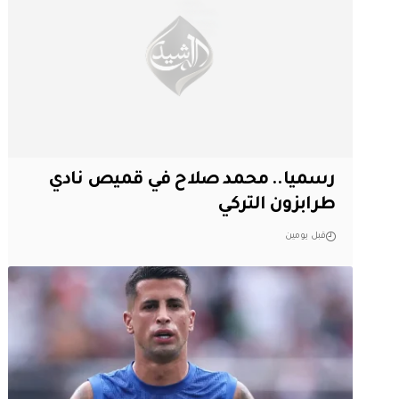
رسميا.. محمد صلاح في قميص نادي
طرابزون التركي
قبل يومين