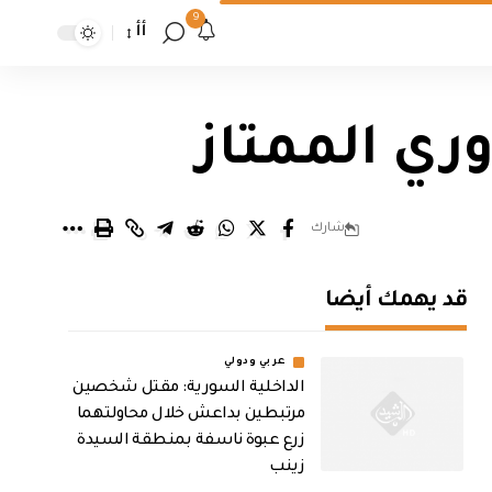
9
أأ
وري الممتاز
شارك
قد يهمك أيضا
عربي ودولي
الداخلية السورية: مقتل شخصين
مرتبطين بداعش خلال محاولتهما
زرع عبوة ناسفة بمنطقة السيدة
زينب