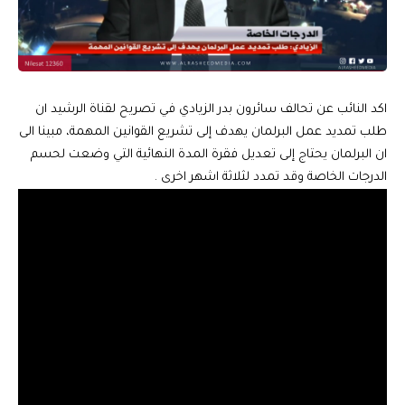
اكد النائب عن تحالف سائرون بدر الزيادي في تصريح لقناة الرشيد ان
طلب تمديد عمل البرلمان يهدف إلى تشريع القوانين المهمة، مبينا الى
ان البرلمان يحتاج إلى تعديل فقرة المدة النهائية التي وضعت لحسم
الدرجات الخاصة وقد تمدد لثلاثة اشهر اخرى .