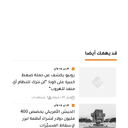
قد يهمك أيضا
عربي ودولي
روبيو يكشف عن حملة ضغط
كبيرة على كوبا: “لن نترك للنظام أي
منفذ للهروب”
قبل 41 دقيقة
7 مشاهدات
عربي ودولي
الجيش الأمريكي يخصص 400
مليون دولار لشراء أنظمة ليزر
لإسقاط المسيّرات