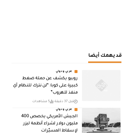
قد يهمك أيضا
عربي ودولي
روبيو يكشف عن حملة ضغط
كبيرة على كوبا: “لن نترك للنظام أي
منفذ للهروب”
قبل 37 دقيقة
5 مشاهدات
عربي ودولي
الجيش الأمريكي يخصص 400
مليون دولار لشراء أنظمة ليزر
لإسقاط المسيّرات