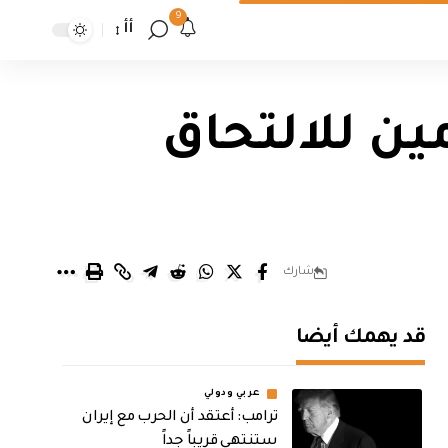
9
أأ
ين للالتحاق
شارك
قد يهمك أيضا
عربي ودولي
‏ترامب: أعتقد أن الحرب مع إيران
ستنتهي قريباً جداً