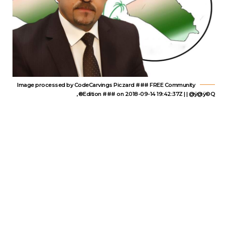
Image processed by CodeCarvings Piczard ### FREE Community
Edition ### on 2018-09-14 19:42:37Z | | @ÿ@ÿ©Q®,