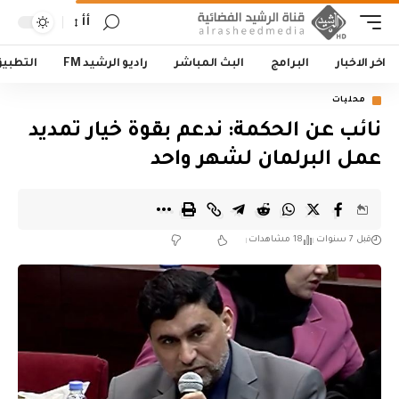
أأ
اخر الاخبار
البرامج
البث المباشر
راديو الرشيد FM
التطبي
محليات
نائب عن الحكمة: ندعم بقوة خيار تمديد
عمل البرلمان لشهر واحد
قبل 7 سنوات
18 مشاهدات