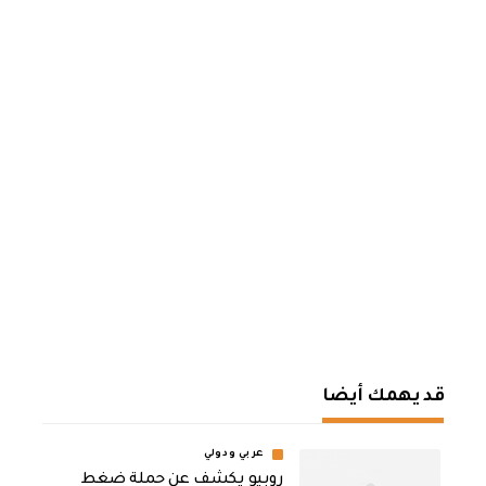
قد يهمك أيضا
عربي ودولي
روبيو يكشف عن حملة ضغط