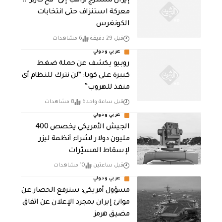
إيران تستدرج ترامب إلى “فخ كارتر”..
معركة استنزاف حتى انتخابات
الكونغرس
قبل 29 دقيقة
6 مشاهدات
عربي ودولي
روبيو يكشف عن حملة ضغط
كبيرة على كوبا: “لن نترك للنظام أي
منفذ للهروب”
قبل ساعة واحدة
8 مشاهدات
عربي ودولي
الجيش الأمريكي يخصص 400
مليون دولار لشراء أنظمة ليزر
لإسقاط المسيّرات
قبل ساعتين
10 مشاهدات
عربي ودولي
مسؤول أمريكي: سنرفع الحصار عن
موانئ إيران بمجرد الإعلان عن اتفاق
مضيق هرمز