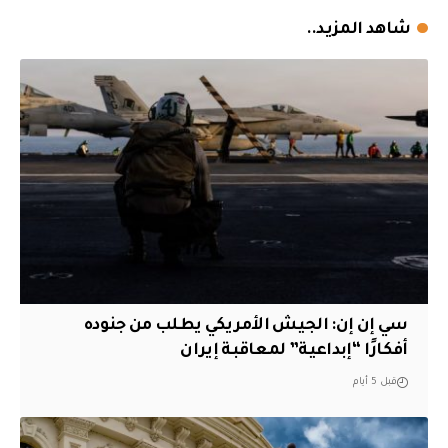
شاهد المزيد..
سي إن إن: الجيش الأمريكي يطلب من جنوده
أفكارًا “إبداعية” لمعاقبة إيران
قبل 5 أيام