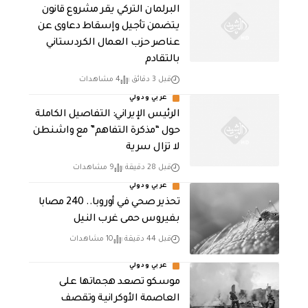
البرلمان التركي يقر مشروع قانون
يتضمن تأجيل وإسقاط دعاوى عن
عناصر حزب العمال الكردستاني
بالتقادم
قبل 3 دقائق
4 مشاهدات
عربي ودولي
الرئيس الإيراني: التفاصيل الكاملة
حول “مذكرة التفاهم” مع واشنطن
لا تزال سرية
قبل 28 دقيقة
9 مشاهدات
عربي ودولي
تحذير صحي في أوروبا.. 240 مصابا
بفيروس حمى غرب النيل
قبل 44 دقيقة
10 مشاهدات
عربي ودولي
موسكو تصعد هجماتها على
العاصمة الأوكرانية وتقصف