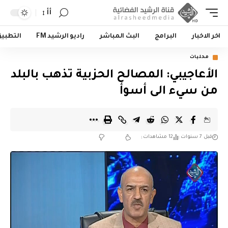
أأ
اخر الاخبار
البرامج
البث المباشر
راديو الرشيد FM
التطبي
محليات
الأعاجيبي: المصالح الحزبية تذهب بالبلد
من سيء الى أسوأ
قبل 7 سنوات
12 مشاهدات