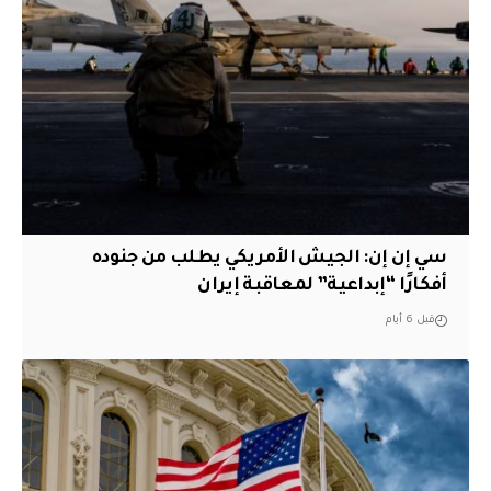
سي إن إن: الجيش الأمريكي يطلب من جنوده
أفكارًا “إبداعية” لمعاقبة إيران
قبل 6 أيام