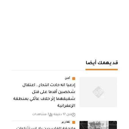
قد يهمك أيضا
أمن
إدعيا انه حادث انتحار.. اعتقال
شخصين أقدما على قتل
شقيقهما إثر خلاف عائلي بمنطقة
الزعفرانية
قبل 17 دقيقة
7 مشاهدات
تقارير