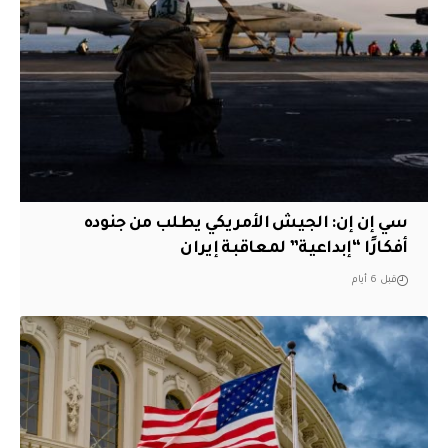
سي إن إن: الجيش الأمريكي يطلب من جنوده
أفكارًا “إبداعية” لمعاقبة إيران
قبل 6 أيام