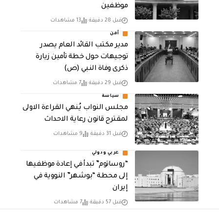
موظفين
قبل 28 دقيقة
13 مشاهدات
أمن
مدير مكتب القائد العام يصدر
توجيهات حول خطة تأمين زيارة
ذكرى وفاة النبي (ص)
قبل 29 دقيقة
7 مشاهدات
سياسة
مجلس النواب يُنهي القراءة الاولى
لمقترح قانون رعاية الاحداث
قبل 31 دقيقة
9 مشاهدات
عربي ودولي
“روساتوم” تبدأ في إعادة موظفيها
إلى محطة “بوشهر” النووية في
إيران
قبل 57 دقيقة
7 مشاهدات