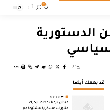
9
أأ
ن الدستورية
لسياسي
شارك
قد يهمك أيضا
عربي ودولي
فيدان: تركيا تخطط لإجراء
مناورات عسكرية مشتركة مع