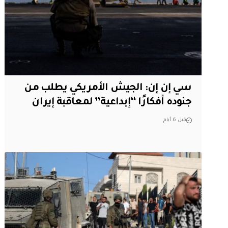
سي إن إن: الجيش الأمريكي يطلب من
جنوده أفكارًا “إبداعية” لمعاقبة إيران
قبل 6 أيام