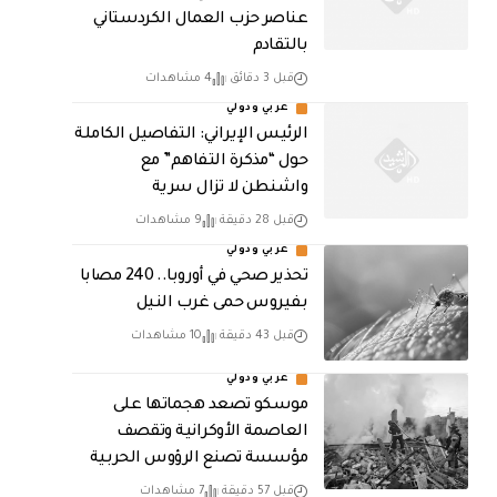
عناصر حزب العمال الكردستاني
بالتقادم
قبل 3 دقائق
4 مشاهدات
عربي ودولي
الرئيس الإيراني: التفاصيل الكاملة
حول “مذكرة التفاهم” مع
واشنطن لا تزال سرية
قبل 28 دقيقة
9 مشاهدات
عربي ودولي
تحذير صحي في أوروبا.. 240 مصابا
بفيروس حمى غرب النيل
قبل 43 دقيقة
10 مشاهدات
عربي ودولي
موسكو تصعد هجماتها على
العاصمة الأوكرانية وتقصف
مؤسسة تصنع الرؤوس الحربية
قبل 57 دقيقة
7 مشاهدات