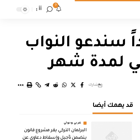
9
أأ
ً سندعو النواب
ي لمدة شهر
شارك
قد يهمك أيضا
عربي ودولي
البرلمان التركي يقر مشروع قانون
يتضمن تأجيل وإسقاط دعاوى عن