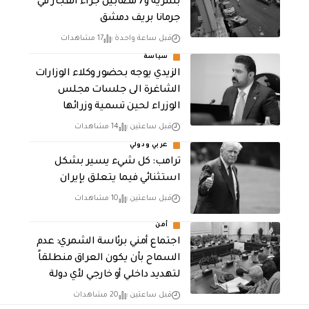
بشرية و7 مصابين جراء انفجار في
جرمانا بريف دمشق
قبل ساعة واحدة
17 مشاهدات
سياسة
الزيدي يوجه بحضور وكلاء الوزارات
الشاغرة الى جلسات مجلس
الوزراء لحين تسمية وزرائها
قبل ساعتين
14 مشاهدات
عربي ودولي
ترامب: كل شيء يسير بشكل
استثنائي فيما يتعلق بإيران
قبل ساعتين
10 مشاهدات
أمن
اجتماع أمني برئاسة الشمري: عدم
السماح بأن يكون العراق منطلقاً
لتهديد داخلي أو خارجي لأي دولة
قبل ساعتين
20 مشاهدات