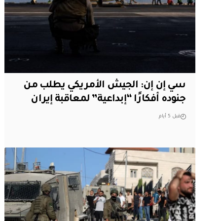
سي إن إن: الجيش الأمريكي يطلب من
جنوده أفكارًا “إبداعية” لمعاقبة إيران
قبل 5 أيام