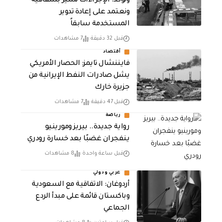
وتؤكد: الإجراءات تسير بشفافية
ونعتمد على إعادة تدوير
المستخدمة سابقاً
قبل 32 دقيقة
7 مشاهدات
أقتصاد
فايننشال تايمز: الحصار الأمريكي
يشل صادرات النفط الإيرانية من
جزيرة خارك
قبل 47 دقيقة
7 مشاهدات
رياضة
رواية جديدة.. بيريز ومورينيو
ينفجران غضبًا بعد خسارة رودري
قبل ساعة واحدة
8 مشاهدات
عربي ودولي
أردوغان: الاتفاقية مع السعودية
وباكستان قائمة على مبدأ الردع
الجماعي