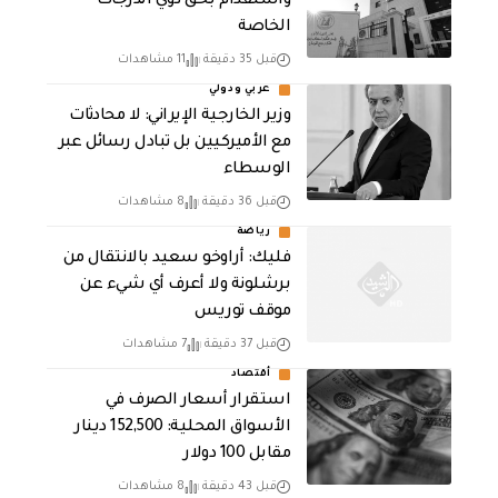
واستقدام بحق ذوي الدرجات
الخاصة
قبل 35 دقيقة
11 مشاهدات
عربي ودولي
‏وزير الخارجية الإيراني: لا محادثات
مع الأميركيين بل تبادل رسائل عبر
الوسطاء
قبل 36 دقيقة
8 مشاهدات
رياضة
فليك: أراوخو سعيد بالانتقال من
برشلونة ولا أعرف أي شيء عن
موقف توريس
قبل 37 دقيقة
7 مشاهدات
أقتصاد
استقرار أسعار الصرف في
الأسواق المحلية: 152,500 دينار
مقابل 100 دولار
قبل 43 دقيقة
8 مشاهدات