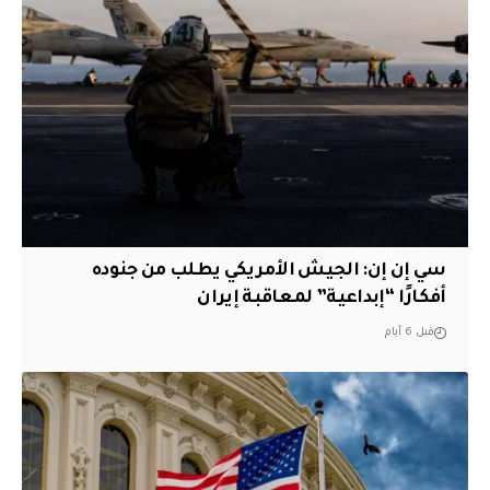
سي إن إن: الجيش الأمريكي يطلب من جنوده
أفكارًا “إبداعية” لمعاقبة إيران
قبل 6 أيام