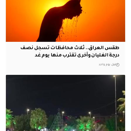
طقس العراق.. ثلاث محافظات تسجل نصف
درجة الغليان وأخرى تقترب منها يوم غد
قبل يوم واحد