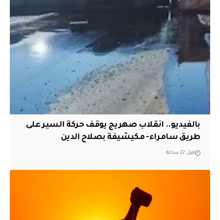
بالفيديو.. انقلاب صهريج يوقف حركة السير على
طريق سامراء- مكيشيفة بصلاح الدين
قبل 22 ساعة