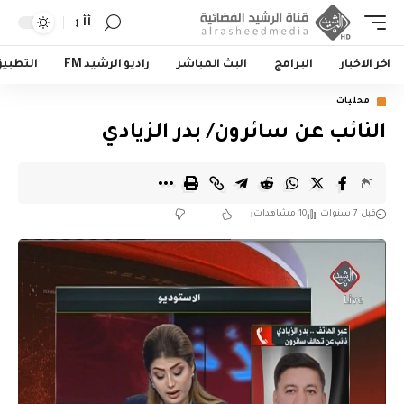
أأ
اخر الاخبار
البرامج
البث المباشر
راديو الرشيد FM
التطبي
محليات
النائب عن سائرون/ بدر الزيادي
قبل 7 سنوات
10 مشاهدات