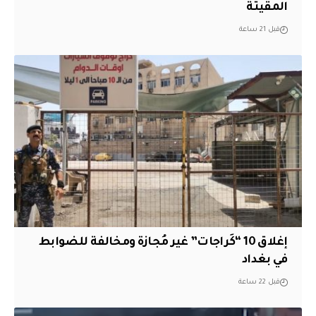
المقيتة
قبل 21 ساعة
إغلاق 10 “كَراجات” غير مُجازة ومخالفة للضوابط
في بغداد
قبل 22 ساعة