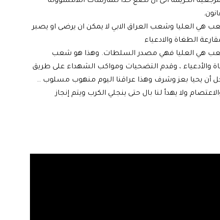
رجعية الكريمة الى ان تضع حدا للمارسات اللامسؤولة
نون.
ي العليا وشعب العراق الابي لا يمكن ان يرضى او يصبر
قارعة الطغاة والادعياء
ب هي العليا فهي مصدر السلطات. وهذا هو شعب
طغاة والأدعياء ، وقدم التضحيات ومواكب الشهداء على طريق
أجل أن يحيا بعز وشرف وهذا عراقنا اليوم منهوب مسلوب ..
لاعتصام ولا يهدأ لنا بال حتى ينجلي الكرب ويتم إنجاز