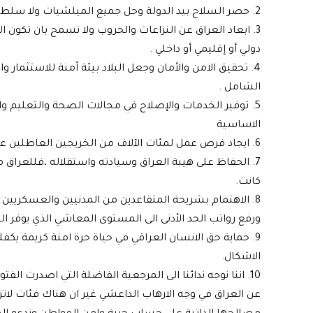
2. حصر السلاح بيد الدولة وحل جميع الميلشيات ولا سلطة غير سلطة القانون.
3. ابعاد العراق عن النزاعات والحروب ولا نسمح بان تكو
دولي أو إقليمي أو داخلي .
4. تحقيق الامن والأمان وجعل البلاد بيئة آمنة للاستثمار 
الشامل .
5. توفير الخدمات والإصلاح في مجالات الصحة والتعليم و
الاساسية
6. ايجاد فرص عمل لمئات الآلاف من الخريجين العاطلين عن العمل في كافة الاختصاصات
7. الحفاظ على هيبة العراق وسيادته واستقلاله ،فللعراق مكا
كانت.
8. الاهتمام بشريحة المتقاعدين من المدنيين والعسكريين 
ورفع رواتب الحد الأدنى الى المستوى المعاشي الذي يوفر ا
9. حماية حق الانسان العراقي في حياة حرة امنة كريمة يك
الاشكال.
10. اننا نوجه ندائنا الى المرجعية الفاضلة التي اصدرت 
عن العراق في وجه الارهاب الداعشي غير ان هناك فئات ل