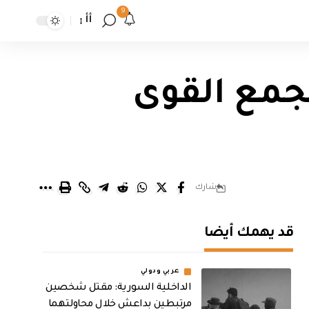
9
أأ
تجمع القوى
شارك
قد يهمك أيضا
عربي ودولي
الداخلية السورية: مقتل شخصين
مرتبطين بداعش خلال محاولتهما