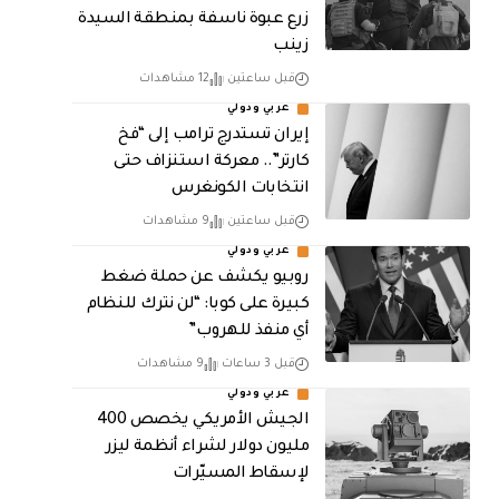
زرع عبوة ناسفة بمنطقة السيدة
زينب
قبل ساعتين
12 مشاهدات
عربي ودولي
إيران تستدرج ترامب إلى “فخ
كارتر”.. معركة استنزاف حتى
انتخابات الكونغرس
قبل ساعتين
9 مشاهدات
عربي ودولي
روبيو يكشف عن حملة ضغط
كبيرة على كوبا: “لن نترك للنظام
أي منفذ للهروب”
قبل 3 ساعات
9 مشاهدات
عربي ودولي
الجيش الأمريكي يخصص 400
مليون دولار لشراء أنظمة ليزر
لإسقاط المسيّرات