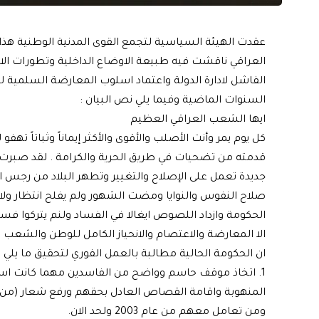
عقدت الهيئة السياسية لتجمع القوى المدنية الوطنية هذا 
العراقي ناقشت فيه طبيعة الاوضاع الداخلية وتطورات الاحد
الفاشل لادارة الدولة واعتماد اسلوب المعارضة السلمية 
السنوات الماضية وفيما يلي نص البيان :
ايها الشعب العراقي العظيم
كل يوم يمر وأنت الأصلب والأقوى والأكثر إيماناً وثباتاً تهف
قدمته من تضحيات في طريق الحرية والكرامة . لقد صبرت ط
جديدة تعمل على الإصلاح والتغيير وتطهر البلاد من رجس الا
صلاح النفوس والنوايا ومضت الشهور ولم يفلح انتظار ول
الحكومة وازداد اللصوص ايغالا في الفساد ولنم يتركوا فسحة
الا المعارضة والاعتصام والانحياز الكامل للوطن والشعب .
ان الحكومة الحالية مطالبة بالعمل الفوري لتحقيق ما يلي :
1. اتخاذ موقف حاسم وواضح من الفاسدين مهما كانت اسم
المنهوبة واقامة القصاص العادل بحقهم ورفع شعار (من اي
ومن تعامل معهم من عام 2003 ولحد الان.