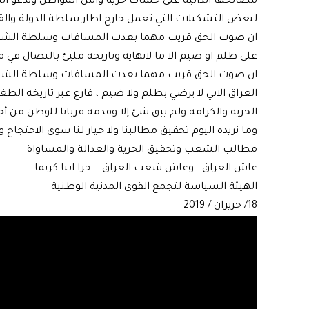
مصالحها الذاتية على حساب حرية وامن المواطن وندعو الم
لبعض التشكيلات التي تعمل خارج اطار سلطة الدولة والقا
ان صوت الحق قريب مهما بعدت المسافات وسلطة الشعب ه
على ظلم او ضيم الا ما لانهاية وتاريخه مليئ بالنضال في م
ان صوت الحق قريب مهما بعدت المسافات وسلطة الشع
العراق الابي لا يرضي بظلم ولا ضيم ، قارع عبر تاريخه ال
الحرية والكرامة ولم يبق شئ إلا وقدمه قربانا للوطن من 
وما نريده اليوم تحقيق مطالبنا ولا خيار لنا سوى الاحتجاج وا
مطالب الشعب وتحقيق الحرية والعدالة والمساواة
عاش العراق.. وعاش شعب العراق .. حرا ابيا كريما
الهيئة السياسة لتجمع القوى المدنية الوطنية
18/ حزيران / 2019