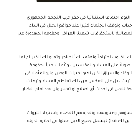
اليوم اجتماعا استثنائيا في مقر حزب التجمع الجمهوري
اث وتوقف الاجتماع كثيرا عند مواقع الخلل في الاداء
للمطالبة باستحقاقات شعبنا العراقي وحقوقه المهدورة عبر
و لك القلوب احتراماً وتهتف لك ألحناجر وتعنو لك الكبرياء لما
ويلاً على الفساد والمفسدين ، وتأملت خيراً بحكومة
وغاد والسراق الذين نهبوا خيرات الوطن وثرواته أملا في
ا تريث ، بل على العكس من ذلك تعاظم الفساد وترهلت
 للامل في احداث أي اصلاح او تغيير ولن يعد امام الاخيار
اؤهم وعناوينهم وتقديمهم للقضاء واسترداد الثروات
ن لك هذا) ليشمل جميع الذين عملوا في اجهزة الدولة