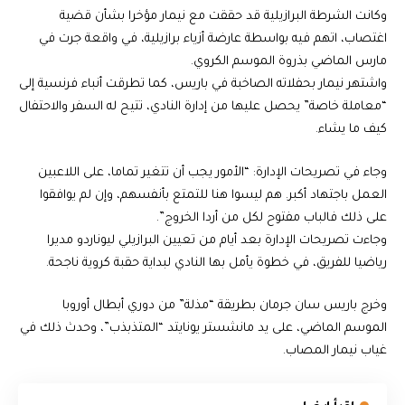
وكانت الشرطة البرازيلية قد حققت مع نيمار مؤخرا بشأن قضية
اغتصاب، اتهم فيه بواسطة عارضة أزياء برازيلية، في واقعة جرت في
مارس الماضي بذروة الموسم الكروي.
واشتهر نيمار بحفلاته الصاخبة في باريس، كما تطرقت أنباء فرنسية إلى
“معاملة خاصة” يحصل عليها من إدارة النادي، تتيح له السفر والاحتفال
كيف ما يشاء.
وجاء في تصريحات الإدارة: “الأمور يجب أن تتغير تماما، على اللاعبين
العمل باجتهاد أكبر. هم ليسوا هنا للتمتع بأنفسهم، وإن لم يوافقوا
على ذلك فالباب مفتوح لكل من أردا الخروج”.
وجاءت تصريحات الإدارة بعد أيام من تعيين البرازيلي ليوناردو مديرا
رياضيا للفريق، في خطوة يأمل بها النادي لبداية حقبة كروية ناجحة.
وخرج باريس سان جرمان بطريقة “مذلة” من دوري أبطال أوروبا
الموسم الماضي، على يد مانشستر يونايتد “المتذبذب”، وحدث ذلك في
غياب نيمار المصاب.