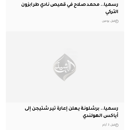
رسميا.. محمد صلاح في قميص نادي طرابزون
التركي
قبل يومين
رسميا.. برشلونة يعلن إعارة تير شتيجن إلى
أياكس الهولندي
قبل 3 أيام