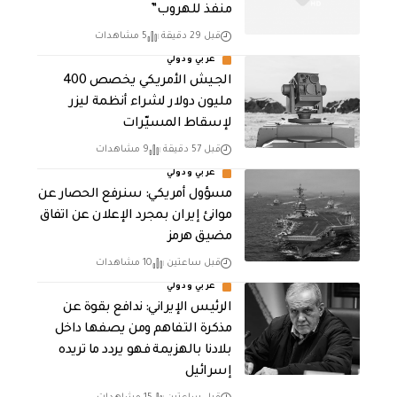
منفذ للهروب”
قبل 29 دقيقة
5 مشاهدات
عربي ودولي
الجيش الأمريكي يخصص 400
مليون دولار لشراء أنظمة ليزر
لإسقاط المسيّرات
قبل 57 دقيقة
9 مشاهدات
عربي ودولي
مسؤول أمريكي: سنرفع الحصار عن
موانئ إيران بمجرد الإعلان عن اتفاق
مضيق هرمز
قبل ساعتين
10 مشاهدات
عربي ودولي
الرئيس الإيراني: ندافع بقوة عن
مذكرة التفاهم ومن يصفها داخل
بلادنا بالهزيمة فهو يردد ما تريده
إسرائيل