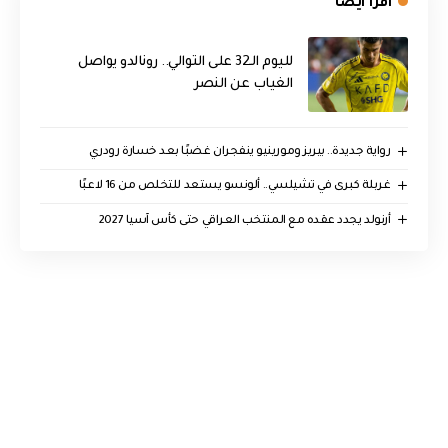
اقرأ ايضا
لليوم الـ32 على التوالي.. رونالدو يواصل
الغياب عن النصر
رواية جديدة.. بيريز ومورينيو ينفجران غضبًا بعد خسارة رودري
غربلة كبرى في تشيلسي.. ألونسو يستعد للتخلص من 16 لاعبًا
أرنولد يجدد عقده مع المنتخب العراقي حتى كأس آسيا 2027