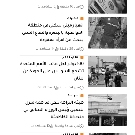
قبل 16 دقيقة
6 مشاهدات
محليات
انهيار مبنى سكني في منطقة
الموافقية بالبصرة والدفاع المدني
يبحث عن امرأة مفقودة
قبل 29 دقيقة
14 مشاهدات
عربي ودولي
100 دولار لكل عائد.. الأمم المتحدة
تشجع السوريين على العودة من
لبنان
قبل 54 دقيقة
8 مشاهدات
سياسة
هيئة النزاهة تنفي مداهمة منزل
شقيق رئيس الوزراء السابق في
منطقة الكاظميَّة
قبل ساعة واحدة
10 مشاهدات
عربي ودولي