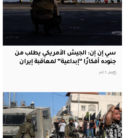
سي إن إن: الجيش الأمريكي يطلب من
جنوده أفكارًا “إبداعية” لمعاقبة إيران
قبل 5 أيام