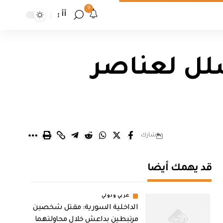
9
أأ
سلل لعناصر
شارك
قد يهمك أيضا
عربي ودولي
الداخلية السورية: مقتل شخصين
مرتبطين بداعش خلال محاولتهما