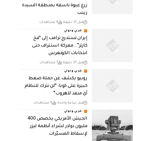
زرع عبوة ناسفة بمنطقة السيدة
زينب
قبل 31 دقيقة
9 مشاهدات
عربي ودولي
إيران تستدرج ترامب إلى “فخ
كارتر”.. معركة استنزاف حتى
انتخابات الكونغرس
قبل 37 دقيقة
7 مشاهدات
عربي ودولي
روبيو يكشف عن حملة ضغط
كبيرة على كوبا: “لن نترك للنظام
أي منفذ للهروب”
قبل ساعة واحدة
9 مشاهدات
عربي ودولي
الجيش الأمريكي يخصص 400
مليون دولار لشراء أنظمة ليزر
لإسقاط المسيّرات