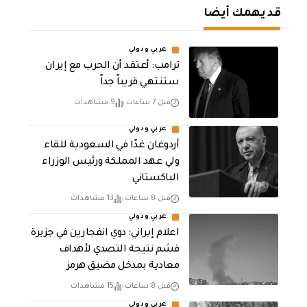
قد يهمك أيضا
عربي ودولي
‏ترامب: أعتقد أن الحرب مع إيران
ستنتهي قريباً جداً
قبل 7 ساعات
9 مشاهدات
عربي ودولي
أردوغان غدًا في السعودية للقاء
ولي عهد المملكة ورئيس الوزراء
الباكستاني
قبل 8 ساعات
13 مشاهدات
عربي ودولي
اعلام إيراني: دوي انفجارين في جزيرة
قشم نتيجة التصدي لأهداف
معادية بمدخل مضيق هرمز
قبل 8 ساعات
15 مشاهدات
عربي ودولي