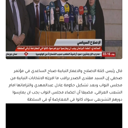
قال رئيس كتلة الاصلاح والاعمار النيابية صباح الساعدي في مؤتمر
صحفي إن السيد مقتدى الصدر يراقب ما افرزته الانتخابات النيابية من
مجلس النواب وبعد تشكيل حكومة عادل عبدالمهدي والتزاماتها امام
الشعب العراقي، مضيفا أن اعضاء مجلس النواب يجب ان يمارسوا
دورهم التشريعي سواء كانوا في المعارضة أو في السلطة