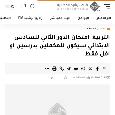
أأ
اخر الاخبار
البرامج
البث المباشر
راديو الرشيد FM
التطبي
الاخبار العاجلة
التربية: امتحان الدور الثاني للسادس
الابتدائي سيكون للمكملين بدرسين او
اقل فقط
قبل 7 سنوات
3 مشاهدات