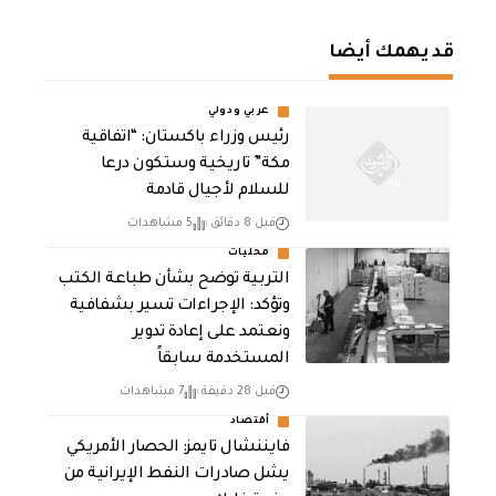
قد يهمك أيضا
عربي ودولي
رئيس وزراء باكستان: “اتفاقية
مكة” تاريخية وستكون درعا
للسلام لأجيال قادمة
قبل 8 دقائق
5 مشاهدات
محليات
التربية توضح بشأن طباعة الكتب
وتؤكد: الإجراءات تسير بشفافية
ونعتمد على إعادة تدوير
المستخدمة سابقاً
قبل 28 دقيقة
7 مشاهدات
أقتصاد
فايننشال تايمز: الحصار الأمريكي
يشل صادرات النفط الإيرانية من