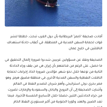
أفادت صحيفة ‘تايمز’ البريطانية بأن دول الغرب تبحث، خططا لنشر
قوات لحماية السفن المدنية في المنطقة، في أعقاب حادثة استهداف
الناقلتين في خليج عمان.
الصحيفة ونقلا عن مسؤولين غربيين شددوا ضرورة إكمال التحقيق في
ما حصل، على الرغم من قناعتهم بأن إيران هي من يقف وراء الحادثة
الثانية من نوعها خلال نحو شهر، مؤكدين ضرورة اتخاذ إجراءات لحماية
الناقلات النفطية والسفن المدنية الأخرى في منطقة مضيق هرمز، وهو
ممر بحري دولي استراتيجي وأهم شريان لتصدير النفط في العالم.
وأشارت الصحيفة إلى أن النرويج واليابان والسعودية والإمارات تضررت
من جراء الحادثتين اللتين حصلتا خلال الأسابيع الخمسة الأخيرة، فيما
تعد الصين والهند وكوريا الجنوبية من أكبر مستوردي النفط الخام