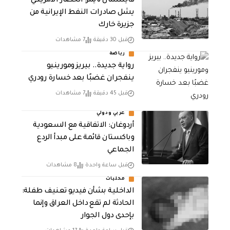
فايننشال تايمز: الحصار الأمريكي
يشل صادرات النفط الإيرانية من
جزيرة خارك
قبل 30 دقيقة
7 مشاهدات
رياضة
رواية جديدة.. بيريز ومورينيو
ينفجران غضبًا بعد خسارة رودري
قبل 45 دقيقة
7 مشاهدات
عربي ودولي
أردوغان: الاتفاقية مع السعودية
وباكستان قائمة على مبدأ الردع
الجماعي
قبل ساعة واحدة
8 مشاهدات
محليات
الداخلية بشأن فيديو تعنيف طفلة:
الحادثة لم تقع داخل العراق وإنما
بإحدى دول الجوار