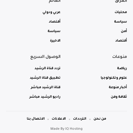
العراق
العالم
محليات
عربي ودولي
سياسة
أقتصاد
أمن
سياسة
أقتصاد
الاخيرة
منوعات
الوصول السريع
رياضة
تردد قناة الرشيد
علوم وتكنولوجيا
تطبيق قناة الرشيد
أخبار منوعة
قناة الرشيد مباشر
ثقافة وفن
راديو الرشيد مباشر
من نحن
الترددات
الاعلانات
الاتصال بنا
Made By
IQ Hosting