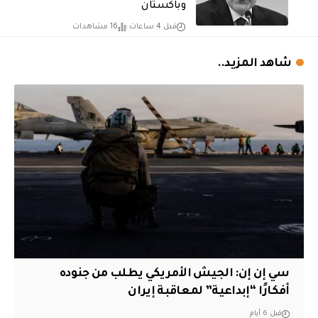
وباكستان
قبل 4 ساعات
16 مشاهدات
شاهد المزيد..
سي إن إن: الجيش الأمريكي يطلب من جنوده
أفكارًا “إبداعية” لمعاقبة إيران
قبل 6 أيام