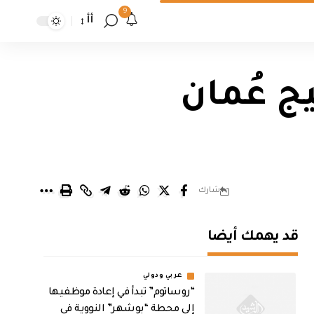
9
أأ
ج عُمان
شارك
قد يهمك أيضا
عربي ودولي
“روساتوم” تبدأ في إعادة موظفيها
إلى محطة “بوشهر” النووية في