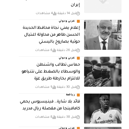
إيران
قبل 14 دقيقة
4 مشاهدات
عربي ودولي
إعلام يمني: نجاة محافظ الحديدة
الحسن طاهر من محاولة اغتيال
حوثية بصاروخ باليستي
قبل 26 دقيقة
6 مشاهدات
عربي ودولي
حماس تطالب واشنطن
والوسطاء بالضغط على نتنياهو
للالتزام بخارطة طريق غزة
قبل 30 دقيقة
9 مشاهدات
رياضة
قائد بلا شارة.. فينيسيوس يحمي
كامافينجا من مقصلة ريال مدريد
قبل 38 دقيقة
8 مشاهدات
عربي ودولي