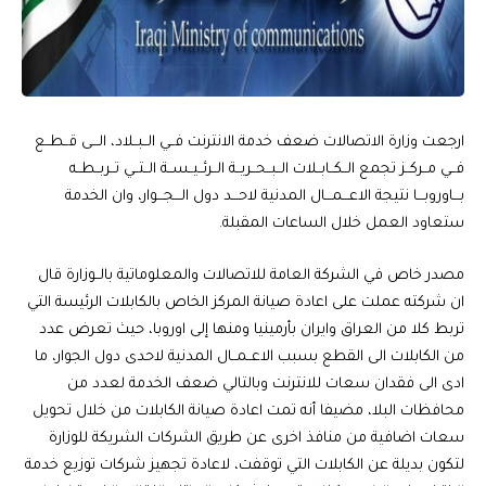
ارﺟﻌﺖ وزارة اﻻﺗﺼﺎﻻت ﺿﻌﻒ ﺧﺪﻣﺔ اﻻﻧﺘﺮﻧﺖ ﻓــﻲ اﻟــﺒــﻼد، اﻟـــﻰ ﻗــﻄــﻊ
ﻓــﻲ ﻣــﺮﻛــﺰ ﺗﺠﻤﻊ اﻟــﻜــﺎﺑــﻼت اﻟــﺒــﺤــﺮﻳــﺔ اﻟــﺮﺋــﻴــﺴــﺔ اﻟــﺘــﻲ ﺗــﺮﺑــﻄــﻪ
ﺑـــﺎوروﺑـــﺎ ﻧﺘﻴﺠﺔ اﻻﻋـــﻤـــﺎل المدنية ﻻﺣـــﺪ دول اﻟـــﺠـــﻮار، وان اﻟﺨﺪﻣﺔ
ﺳﺘﻌﺎود اﻟﻌﻤﻞ ﺧﻼل اﻟﺴﺎﻋﺎت المقبلة.
ﻣﺼﺪر ﺧﺎص ﻓﻲ اﻟﺸﺮﻛﺔ اﻟﻌﺎﻣﺔ للاتصالات والمعلوماتية ﺑﺎﻟــﻮزارة ﻗﺎل
ان ﺷﺮﻛﺘﻪ ﻋﻤﻠﺖ ﻋﻠﻰ اﻋﺎدة ﺻﻴﺎﻧﺔ المركز اﻟﺨﺎص ﺑﺎﻟﻜﺎﺑﻼت اﻟﺮﺋﻴﺴﺔ اﻟﺘﻲ
ﺗﺮﺑﻂ ﻛﻼ ﻣﻦ اﻟﻌﺮاق واﻳﺮان ﺑﺄرﻣﻴﻨﻴﺎ وﻣﻨﻬﺎ إﻟﻰ اوروﺑﺎ، ﺣﻴﺚ ﺗﻌﺮض ﻋﺪد
ﻣﻦ اﻟﻜﺎﺑﻼت اﻟﻰ اﻟﻘﻄﻊ ﺑﺴﺒﺐ اﻻﻋــﻤــﺎل المدنية ﻻﺣﺪى دول اﻟﺠﻮار، ﻣﺎ
ادى اﻟﻰ ﻓﻘﺪان ﺳﻌﺎت ﻟﻼﻧﺘﺮﻧﺖ وﺑﺎﻟﺘﺎﻟﻲ ﺿﻌﻒ اﻟﺨﺪﻣﺔ ﻟﻌﺪد ﻣﻦ
ﻣﺤﺎﻓﻈﺎت اﻟﺒﻼ، مضيفا أنه تمت اعادة صيانة الكابلات من خلال تحويل
سعات اضافية من منافذ اخرى عن طريق الشركات الشريكة للوزارة
لتكون بديلة عن الكابلات التي توقفت، لاعادة تجهيز شركات توزيع خدمة