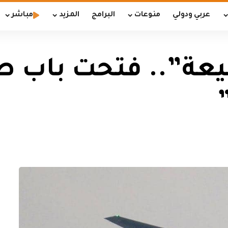
عربي ودولي
منوعات
البرامج
المزيد
مباشر
عة”.. فتحت باب طو