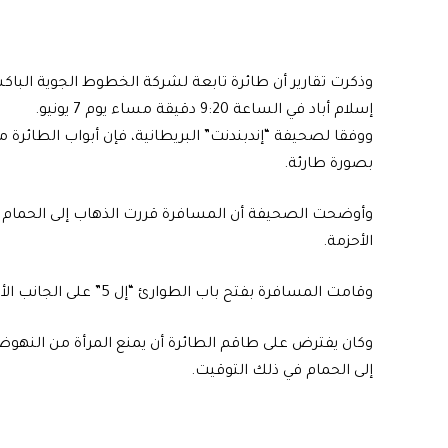
وذكرت تقارير أن طائرة تابعة لشركة
الخطوط الجوية الباكس
إسلام أباد
في الساعة 9:20 دقيقة مساء يوم 7 يونيو.
ووفقا لصحيفة “إندبندنت” البريطانية، فإن أبواب الطائرة 
بصورة طارئة.
وأوضحت الصحيفة أن المسافرة قررت الذهاب إلى الحمام و”
الأحزمة.
وقامت المسافرة بفتح باب الطوارئ “إل 5” على الجانب الأيسر من مؤخرة الطائرة، بدلا من باب الحمام المجاور.
وكان يفترض على طاقم الطائرة أن يمنع المرأة من النه
إلى الحمام في ذلك التوقيت.