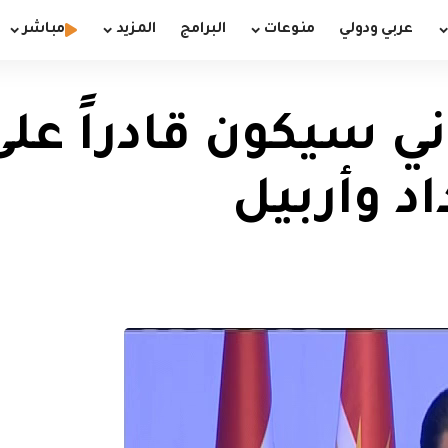
عربي ودولي
منوعات
البرامج
المزيد
مباشر
ني سيكون قادراً عل
د وأربيل