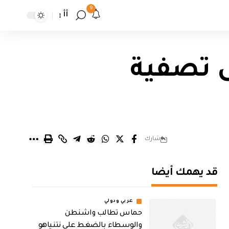
9
أأ
ى تصفية
شارك
قد يهمك أيضا
عربي ودولي
حماس تطالب واشنطن
والوسطاء بالضغط على نتنياهو