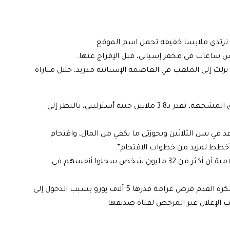
الموقع
ساعات في مخفر إسباني، قبل الإفراج عنها.
نزلت إلى الملعب في العاصمة الإسبانية مدريد، خلال مباراة
المجاني التي استفاد منه موقع صديق المشجعة، تقدر بـ3.8 ملايين جنيه أسترليني، بالنظر إلى
د في سن الثلاثين وبحوزتي ما يكفي من المال، واقتحام
أخطط لمزيد من خطوات الاقتحام”.
وأضافت أن رد الفعل كان “مثلجا للصدر”، وذكرت تقارير إعلامية أن أكثر من 32 مليون شخص سجلوا أنفسهم في
وتضم العقوبة الإجمالية غرامتين اثنتين؛ فالاتحاد الأوروبي لكرة القدم فرض غرامة قدرها 5 آلاف يورو بسبب الدخول إلى