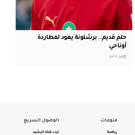
حلم قديم.. برشلونة يعود لمطاردة
أوناحي
قبل 4 أيام
منوعات
الوصول السريع
رياضة
تردد قناة الرشيد