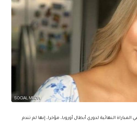
مباراة النهائية لدوري أبطال أوروبا، مؤخرا، إنها لم تندم