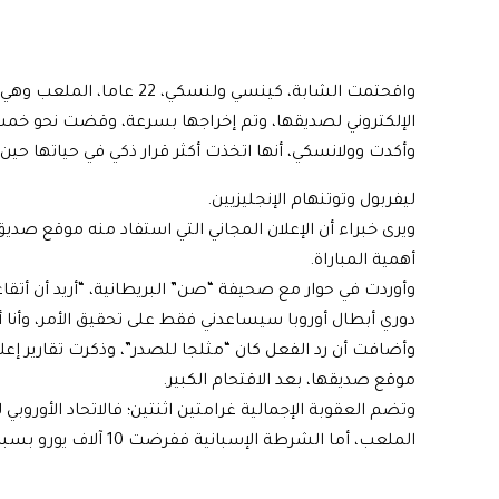
واقحتمت الشابة، كينسي ولنسكي، 22 عاما، الملعب وهي ترتدي ملابسا خفيفة تحمل اسم
الإلكتروني
لصديقها، وتم إخراجها بسرعة، وقضت نحو خمس 
وأكدت وولانسكي، أنها اتخذت أكثر قرار ذكي في حياتها حين 
ليفربول وتوتنهام الإنجليزيين.
ويرى خبراء أن
الإعلان
أهمية المباراة.
وأوردت في حوار مع صحيفة “صن” البريطانية، “أريد أن أتقاع
دوري
أبطال أوروبا
سيساعدني فقط على تحقيق الأمر، وأنا 
موقع صديقها، بعد الاقتحام الكبير.
الملعب، أما الشرطة الإسبانية ففرضت 10 آلاف يورو بسبب الإعلان غير المرخص لقناة صديقها.