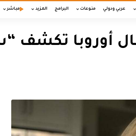
عربي ودولي
منوعات
البرامج
المزيد
مباشر
ال أوروبا تكشف “س