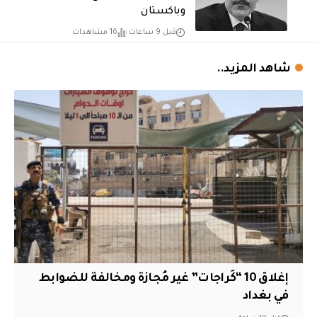
وباكستان
قبل 9 ساعات
16 مشاهدات
شاهد المزيد..
إغلاق 10 “كَراجات” غير مُجازة ومخالفة للضوابط
في بغداد