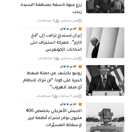
زرع عبوة ناسفة بمنطقة السيدة
زينب
قبل ساعتين
12 مشاهدات
عربي ودولي
إيران تستدرج ترامب إلى “فخ
كارتر”.. معركة استنزاف حتى
انتخابات الكونغرس
قبل ساعتين
9 مشاهدات
عربي ودولي
روبيو يكشف عن حملة ضغط
كبيرة على كوبا: “لن نترك للنظام
أي منفذ للهروب”
قبل 3 ساعات
9 مشاهدات
عربي ودولي
الجيش الأمريكي يخصص 400
مليون دولار لشراء أنظمة ليزر
لإسقاط المسيّرات