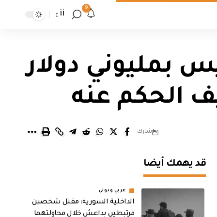
9
أأ
س بمليوني دولار
ف الحكم عنه
شارك
قد يهمك أيضا
عربي ودولي
الداخلية السورية: مقتل شخصين
مرتبطين بداعش خلال محاولتهما