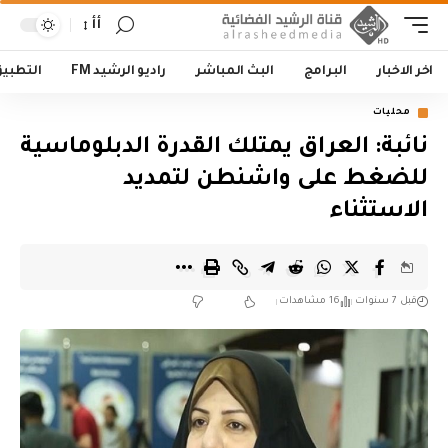
أأ
اخر الاخبار
البرامج
البث المباشر
راديو الرشيد FM
التطبي
محليات
نائبة: العراق يمتلك القدرة الدبلوماسية
للضغط على واشنطن لتمديد
الاستثناء
قبل 7 سنوات
16 مشاهدات