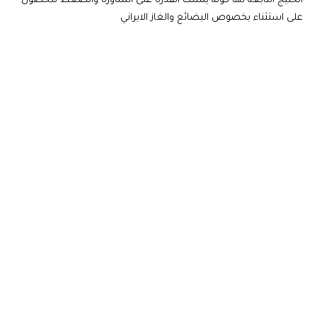
الخليج التابعة لها كونه يمتلك القدرة على المناورة والضغط للحصول
على استثناء بخصوص البضائع والغاز الايراني