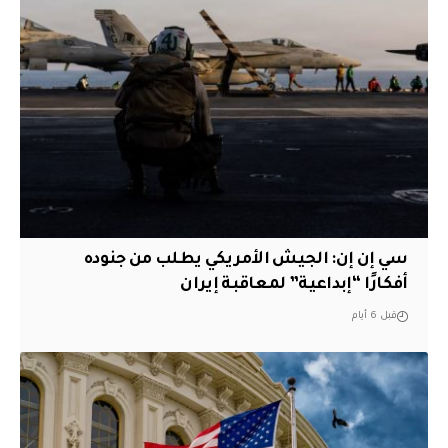
سي إن إن: الجيش الأمريكي يطلب من جنوده
أفكارًا “إبداعية” لمعاقبة إيران
قبل 6 أيام