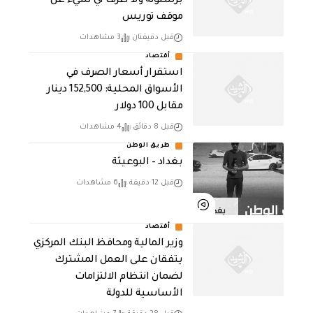
برشلونة ولا أعرف أي شيء عن
موقف توريس
قبل دقيقتان
3 مشاهدات
أقتصاد
استقرار أسعار الصرف في
الأسواق المحلية: 152,500 دينار
مقابل 100 دولار
قبل 8 دقائق
4 مشاهدات
طريق الوطن
بغداد – البوعيثة
قبل 12 دقيقة
6 مشاهدات
أقتصاد
وزير المالية ومحافظ البنك المركزي
يتفقان على العمل المشترك
لضمان انتظام الالتزامات
الأساسية للدولة