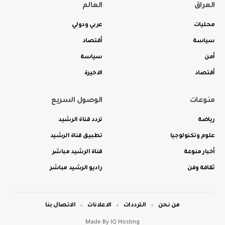
العراق
العالم
محليات
عربي ودولي
سياسة
أقتصاد
أمن
سياسة
أقتصاد
الاخيرة
منوعات
الوصول السريع
رياضة
تردد قناة الرشيد
علوم وتكنولوجيا
تطبيق قناة الرشيد
أخبار منوعة
قناة الرشيد مباشر
ثقافة وفن
راديو الرشيد مباشر
من نحن
الترددات
الاعلانات
الاتصال بنا
Made By
IQ Hosting