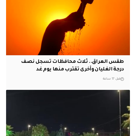
طقس العراق.. ثلاث محافظات تسجل نصف
درجة الغليان وأخرى تقترب منها يوم غد
قبل 17 ساعة