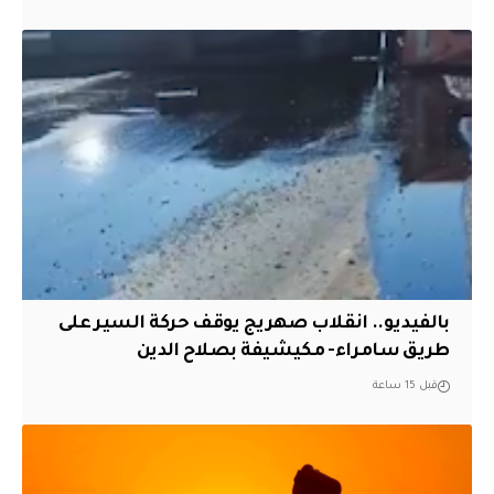
بالفيديو.. انقلاب صهريج يوقف حركة السير على
طريق سامراء- مكيشيفة بصلاح الدين
قبل 15 ساعة