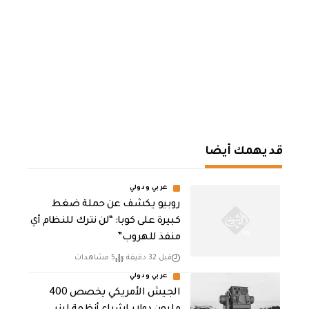
قد يهمك أيضا
عربي ودولي
روبيو يكشف عن حملة ضغط
كبيرة على كوبا: “لن نترك للنظام أي
منفذ للهروب”
قبل 32 دقيقة
5 مشاهدات
عربي ودولي
الجيش الأمريكي يخصص 400