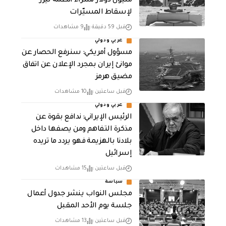
مليون دولار لشراء أنظمة ليزر
لإسقاط المسيّرات
قبل 59 دقيقة
9 مشاهدات
عربي ودولي
مسؤول أمريكي: سنرفع الحصار عن
موانئ إيران بمجرد الإعلان عن اتفاق
مضيق هرمز
قبل ساعتين
10 مشاهدات
عربي ودولي
الرئيس الإيراني: ندافع بقوة عن
مذكرة التفاهم ومن يصفها داخل
بلادنا بالهزيمة فهو يردد ما تريده
إسرائيل
قبل ساعتين
15 مشاهدات
سياسة
مجلس النواب ينشر جدول أعمال
جلسة يوم الأحد المقبل
قبل ساعتين
13 مشاهدات