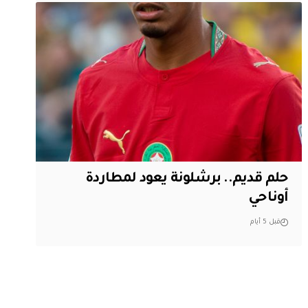
حلم قديم.. برشلونة يعود لمطاردة
أوناحي
قبل 5 أيام