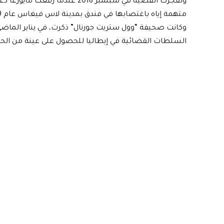
وتفجرت القضية في سبتمبر 2018 عن
متهمة إياه باغتصابها في فندق بمدينة لاس فيغاس عام 2009، ودفعه 375 ألف دولار لها مقابل صمتها.
وكانت صحيفة “وول ستريت جورنال” ذكرت، في يناير الما
السلطات القضائية في إيطاليا للحصول على عينة من الح