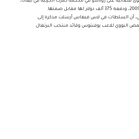
دما رفعت مايورغا دعوى قضائية على رونالدو في محكمة كلارك الجزئية في نيفادا،
ضي، أن السلطات في لاس فيغاس أرسلت مذكرة إلى
مض النووي للاعب يوفنتوس وقائد منتخب البرتغال.