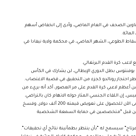
لقضية التي تعود إلى عام 2009، احتلت عناوين الصحف في العام الماضي، وأدى إلى انخفاض أسهم
سقاط الطوعي، الشهر الماضي، في محكمة ولاية نيفادا في
لاعب كرة القدم البرتغالي.
 يوفنتوس بطل الدوري الإيطالي، لن يشارك في الكأس
خطر احتجاز رونالدو كجزء من التحقيق في قضية الاغتصاب.
ا من أعظم لاعبي كرة القدم على مر العصور، أكد أنه بريء من
 إن اللقاء الجنسي المثار حوله الاتهام كان بالتراضي.
وقال محامو المدعية كاثرين مايورغا، في سبتمبر، إنها تسعى الآن للحصول على تعويض قيمته 200 ألف دولار، وفسخ
يعه من قبل “متخصصين في حماية السمعة الشخصية
لمرتاح” سيسمح له “بأن ينتظر بطمأنينة نتائج أي تحقيقات”.