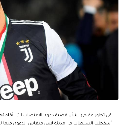
في تطور مفاجئ بشأن قضية دعوى الاغتصاب التي أقامتها م
أسقطت السلطات في مدينة لاس فيغاس الدعوى فيما لم 