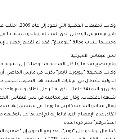
وكانت تحقيقات ا
نادي
يوفنتوس
الإيطالي الذي يلعب له رونالدو بنسبة 15 في المائة.
وحسبما نشرت وكالة “بلومبرغ”، فقد تم تقديم إخطار بالإ
لاس فيغاس
الأميركية.
ولم يتضح بعد ما إذا كان المدعية قد توصلت إلى تسوية مع 
وكانت صحيفة “نيويورك تايمز” ذكرت في مارس الماضي، أن
الدولية للأبطال في الولايات المتحدة هذا الصيف، لتجنب 
وكان
رونالدو
(34 عاما)، الذي يعتبر على نطاق واسع واحد
شبهة الاغتصاب، وقال عبر محاميه في لاس فيغاس، الخميس،
اتفاق عدم الإفصاح الذي قالوا إنه تم إجبارها على توق
استأجرهم” نجم كرة القدم.
كما قال رونالدو على “تويتر”، بعد رفع الدعوى إن “ضميره ا