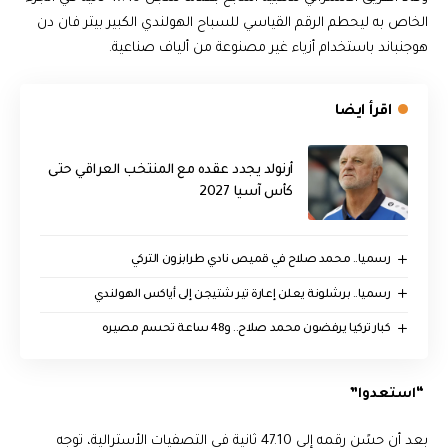
الخاص به ليحطم الرقم القياسي للسباح الهولندي الكبير بيتر فان دن
هوجنباند باستخدام أزياء غير مصنوعة من ألياف صناعية.
اقرأ ايضا
أرنولد يجدد عقده مع المنتخب العراقي حتى
كأس آسيا 2027
رسميا.. محمد صلاح في قميص نادي طرابزون التركي
رسميا.. برشلونة يعلن إعارة تير شتيجن إلى أياكس الهولندي
كبار تركيا يرفضون محمد صلاح.. و48 ساعة تحسم مصيره
“استعدوا”
بعد أن حسًن رقمه إلى 47.10 ثانية في التصفيات الأسترالية، توجه