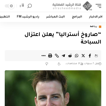
أأ
اخر الاخبار
البرامج
البث المباشر
راديو الرشيد FM
التطبي
رياضة
“صاروخ أستراليا” يعلن اعتزال
السباحة
قبل 7 سنوات
37 مشاهدات