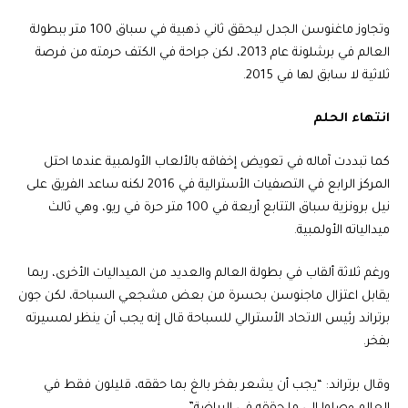
وتجاوز
ماغنوسن
الجدل ليحقق ثاني ذهبية في سباق 100 متر ببطولة
العالم في برشلونة عام 2013، لكن جراحة في الكتف حرمته من فرصة
ثلاثية لا سابق لها في 2015.
انتهاء الحلم
كما تبددت آماله في تعويض إخفاقه بالألعاب الأولمبية عندما احتل
المركز الرابع في التصفيات الأسترالية في 2016 لكنه ساعد الفريق على
نيل برونزية سباق التتابع أربعة في 100 متر حرة في ريو، وهي ثالث
ميدالياته الأولمبية.
ورغم ثلاثة ألقاب في بطولة العالم والعديد من الميداليات الأخرى، ربما
يقابل
اعتزال
ماجنوسن
بحسرة من بعض مشجعي
السباحة
، لكن جون
برتراند رئيس الاتحاد الأسترالي للسباحة قال إنه يجب أن ينظر لمسيرته
بفخر.
وقال برتراند: “يجب أن يشعر بفخر بالغ بما حققه، قليلون فقط في