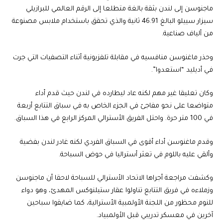
ماجنوسن
إلى لندن بثقة بالغة متطلعا إلى الرقم العالمي للبرازيلي
سيزار سييلو البالغ 46.91 ثانية والذي تحقق باستخدام ملابس مصنوعة
من ألياف صناعية.
وحذر
ماغنوسن
منافسيه في مقابلة تلفزيونية أثناء التصفيات التي جرت
في أديليد “استعدوا”.
وكان تعليقا غير مهم لكنه عاد ليطارده في لندن حيث قدم أداء
متواضعا على نحو مفاجئ في الجزء الخاص به في سباق التتابع أربعة
في 100 متر حرة. واحتل الفريق الأسترالي المركز الرابع في هذا السباق.
وقدم
ماغنوسن
أداء أقوى في السباق الفردي لكنه غادر لندن بفضية
وألقي عليه باللوم في تعثر
أستراليا
في حوض
السباحة
.
وكشفت مراجعة أجراها الاتحاد الأسترالي للسباحة لاحقا أن
ماجنوسن
وزملاءه في فريق التتابع تناولوا عقار ستيلنوكس المهدئ، وهو دواء
للنوم محظور من اللجنة الأولمبية الأسترالية، كما ضايقوا سباحين
آخرين في معسكر تدريبي قبل الأولمبياد.