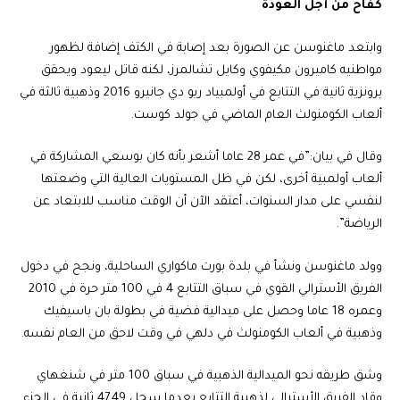
كفاح من أجل العودة
وابتعد
ماغنوسن
عن الصورة بعد إصابة في الكتف إضافة لظهور
مواطنيه كاميرون مكيفوي وكايل تشالمرز، لكنه قاتل ليعود ويحقق
برونزية ثانية في التتابع في أولمبياد ريو دي جانيرو 2016 وذهبية ثالثة في
ألعاب الكومنولث العام الماضي في جولد كوست.
وقال في بيان:”في عمر 28 عاما أشعر بأنه كان بوسعي المشاركة في
ألعاب أولمبية أخرى، لكن في ظل المستويات العالية التي وضعتها
لنفسي على مدار السنوات، أعتقد الآن أن الوقت مناسب للابتعاد عن
الرياضة”.
وولد
ماغنوسن
ونشأ في بلدة بورت ماكواري الساحلية، ونجح في دخول
الفريق الأسترالي القوي في سباق التتابع 4 في 100 متر حرة في 2010
وعمره 18 عاما وحصل على ميدالية فضية في بطولة بان باسيفيك
وذهبية في ألعاب الكومنولث في دلهي في وقت لاحق من العام نفسه.
وشق طريقه نحو الميدالية الذهبية في سباق 100 متر في شنغهاي
وقاد الفريق الأسترالي لذهبية التتابع بعدما سجل 47.49 ثانية في الجزء