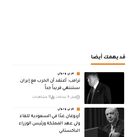
قد يهمك أيضا
عربي ودولي
‏ترامب: أعتقد أن الحرب مع إيران
ستنتهي قريباً جداً
قبل 9 ساعات
11 مشاهدات
عربي ودولي
أردوغان غدًا في السعودية للقاء
ولي عهد المملكة ورئيس الوزراء
الباكستاني