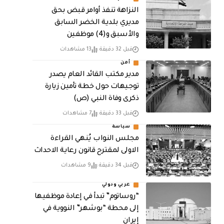
النزاهة تنفذ أوامر قبض بحق
مديري بلدية الخضر السابق
والأسبق و(4) موظفين
قبل 32 دقيقة
13 مشاهدات
أمن
مدير مكتب القائد العام يصدر
توجيهات حول خطة تأمين زيارة
ذكرى وفاة النبي (ص)
قبل 33 دقيقة
7 مشاهدات
سياسة
مجلس النواب يُنهي القراءة
الاولى لمقترح قانون رعاية الاحداث
قبل 34 دقيقة
9 مشاهدات
عربي ودولي
“روساتوم” تبدأ في إعادة موظفيها
إلى محطة “بوشهر” النووية في
إيران