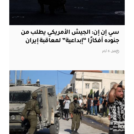
سي إن إن: الجيش الأمريكي يطلب من
جنوده أفكارًا “إبداعية” لمعاقبة إيران
قبل 6 أيام