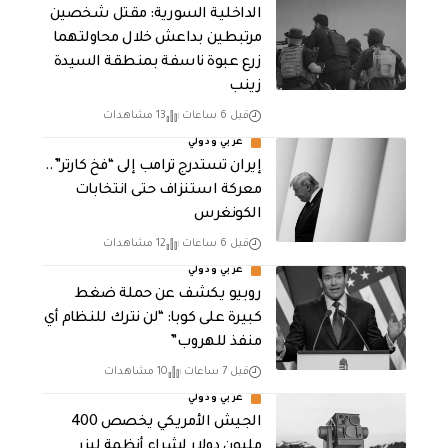
الداخلية السورية: مقتل شخصين
مرتبطين بداعش خلال محاولتهما
زرع عبوة ناسفة بمنطقة السيدة
زينب
قبل 6 ساعات
13 مشاهدات
عربي ودولي
إيران تستدرج ترامب إلى “فخ كارتر”..
معركة استنزاف حتى انتخابات
الكونغرس
قبل 6 ساعات
12 مشاهدات
عربي ودولي
روبيو يكشف عن حملة ضغط
كبيرة على كوبا: “لن نترك للنظام أي
منفذ للهروب”
قبل 7 ساعات
10 مشاهدات
عربي ودولي
الجيش الأمريكي يخصص 400
مليون دولار لشراء أنظمة ليزر