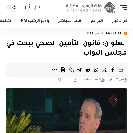
أأ
اخر الاخبار
البرامج
البث المباشر
راديو الرشيد FM
التطبي
الواحدة مع ادريس جواد
العلوان: قانون التأمين الصحي يبحث في
مجلس النواب
قبل 7 سنوات
6 مشاهدات