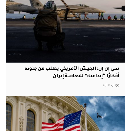
سي إن إن: الجيش الأمريكي يطلب من جنوده
أفكارًا “إبداعية” لمعاقبة إيران
قبل 6 أيام